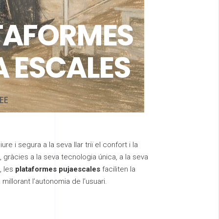
TAFORMES
A ESCALES
EE
iure i segura a la seva llar triï el confort i la
 gràcies a la seva tecnologia única, a la seva
, les
plataformes pujaescales
faciliten la
millorant l’autonomia de l’usuari.