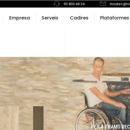
93 803 68 34
moutec@m
Empresa
Serveis
Cadires
Plataformes
PER A TRAMS RE