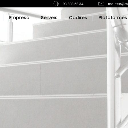
93 803 68 34
moutec@m
Empresa
Serveis
Cadires
Plataformes