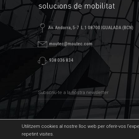
Av. Andorra, 5-7 L.1 08700 IGUALADA (BCN)
moutec@moutec.com
938 036 834
Utilitzem cookies al nostre lloc web per oferir-vos l’exp
repetint visites.
© Moutec 2021