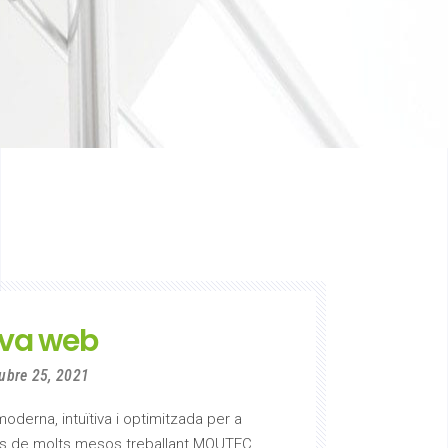
va web
ubre 25, 2021
erna, intuïtiva i optimitzada per a
és de molts mesos treballant MOUTEC