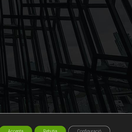
Accepta
Rebutja
Configuració