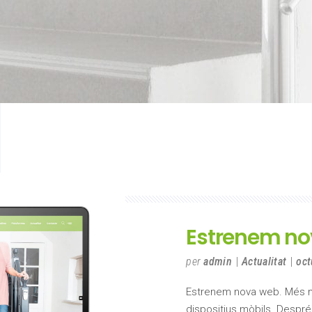
Estrenem no
per
admin
Actualitat
oct
Estrenem nova web. Més mod
dispositius mòbils. Despr