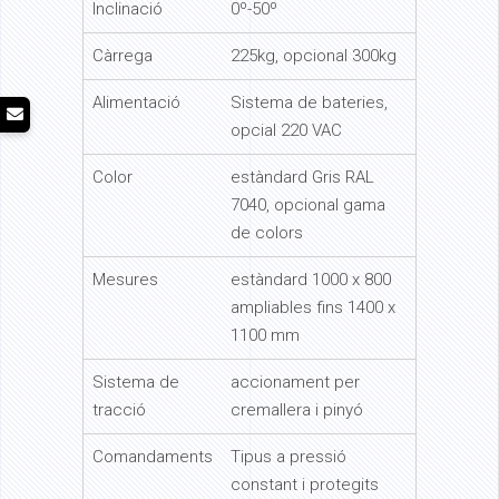
Inclinació
0º-50º
Càrrega
225kg, opcional 300kg
Alimentació
Sistema de bateries,
opcial 220 VAC
Color
estàndard Gris RAL
7040, opcional gama
de colors
Mesures
estàndard 1000 x 800
ampliables fins 1400 x
1100 mm
Sistema de
accionament per
tracció
cremallera i pinyó
Comandaments
Tipus a pressió
constant i protegits