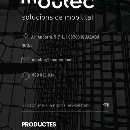
Av. Andorra, 5-7 L.1 08700 IGUALADA
(BCN)
moutec@moutec.com
938 036 834
PRODUCTES