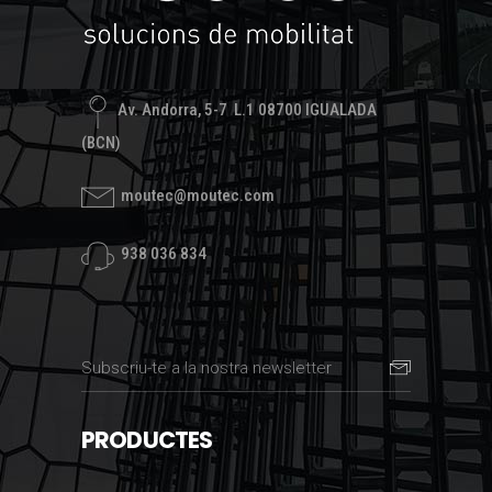
Av. Andorra, 5-7 L.1 08700 IGUALADA
(BCN)
moutec@moutec.com
938 036 834
PRODUCTES